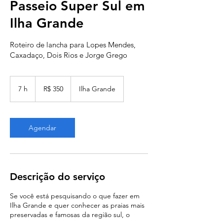
Passeio Super Sul em
Ilha Grande
Roteiro de lancha para Lopes Mendes,
Caxadaço, Dois Rios e Jorge Grego
350
Reais
7 h
7
R$ 350
Ilha Grande
brasileiros
h
Agendar
Descrição do serviço
Se você está pesquisando o que fazer em
Ilha Grande e quer conhecer as praias mais
preservadas e famosas da região sul, o