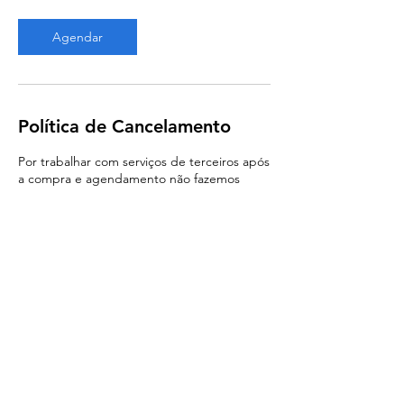
Agendar
Política de Cancelamento
Por trabalhar com serviços de terceiros após
a compra e agendamento não fazemos
reembolso, apenas reagendamento.
Trocas serão permitidas se informadas
dentro do prazo de 24 horas antes do
horário do serviço, sendo reagendado para
datas posteriores o mesmo produto.
Após a compra verifique seu e-mail!
Compras com cartão por Whatsapp!
Reservas para mesmo dia até 24hs, apenas
por Whatsapp!