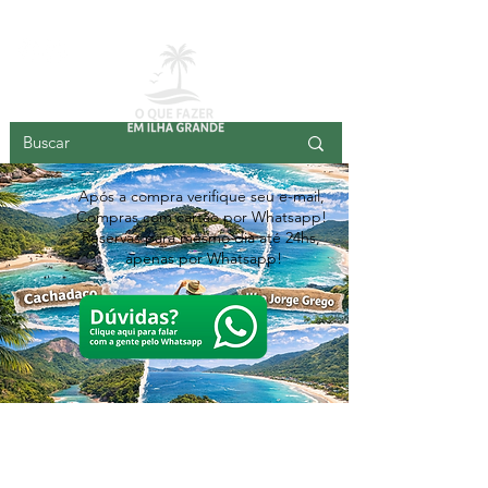
ILHA GRANDE
Após a compra verifique seu e-mail,
Compras com cartão por Whatsapp!
Reservas para mesmo dia até 24hs,
apenas por Whatsapp!