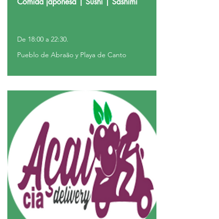
Comida japonesa | Sushi | Sashimi
De 18:00 a 22:30.
Pueblo de Abraão y Playa de Canto