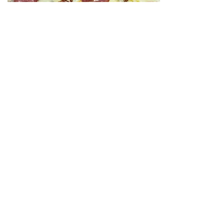
Entrega urgente de Alves
Comidas calientes | Loncheras |
Comida casera
Almuerzo: de 11:00 a 15:00 | Cena: de 18:00
a 22:00
Pueblo de Abraão y alrededores