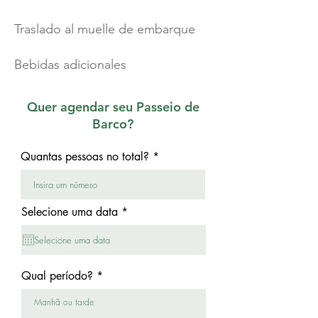
Traslado al muelle de embarque
Bebidas adicionales
Quer agendar seu Passeio de
Barco?
Quantas pessoas no total?
r
Selecione uma data
*
e
q
u
i
r
Qual período?
e
d