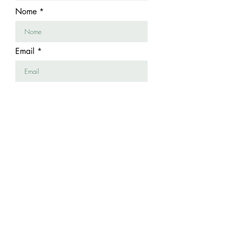
Nome
Email
Telefone
Enviar formulário
RESERVAR ONLINE