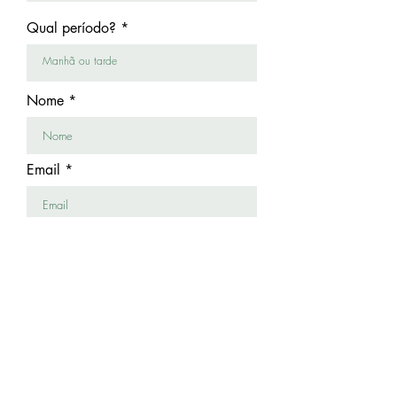
i
r
Qual período?
e
d
Nome
Email
Telefone
Enviar formulário