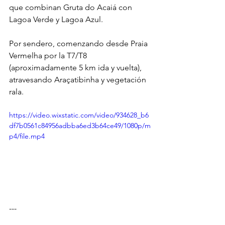
que combinan Gruta do Acaiá con 
Lagoa Verde y Lagoa Azul.
Por sendero, comenzando desde Praia 
Vermelha por la T7/T8 
(aproximadamente 5 km ida y vuelta), 
atravesando Araçatibinha y vegetación 
rala.
https://video.wixstatic.com/video/934628_b6
df7b0561c84956adbba6ed3b64ce49/1080p/m
p4/file.mp4
---