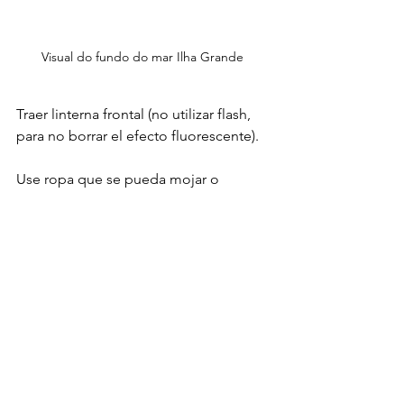
Visual do fundo do mar Ilha Grande 
Traer linterna frontal (no utilizar flash, 
para no borrar el efecto fluorescente).
Use ropa que se pueda mojar o 
ensuciar y calzado resistente (es 
posible gatear y resbalar).
No recomendado para claustrofóbicos 
o con miedo a los lugares bajos.
Use protector solar, repelente de 
insectos, traiga snorkel y agua.
Lo ideal es llegar temprano al muelle 