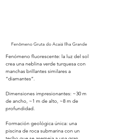
Fenômeno Gruta do Acaiá Ilha Grande 
Fenómeno fluorescente: la luz del sol 
crea una neblina verde turquesa con 
manchas brillantes similares a 
“diamantes”.
Dimensiones impresionantes: ~30 m 
de ancho, ~1 m de alto, ~8 m de 
profundidad.
Formación geológica única: una 
piscina de roca submarina con un 
techo que se asemeja a una gran 