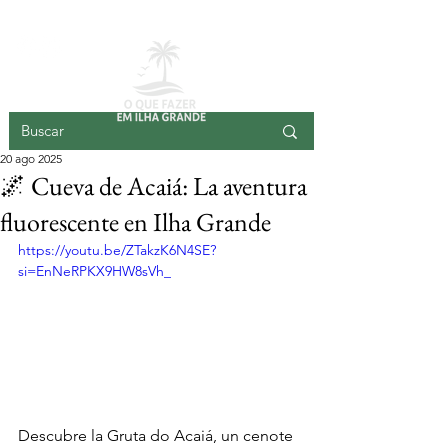
ISLA GRANDE
20 ago 2025
🌌 Cueva de Acaiá: La aventura
fluorescente en Ilha Grande
https://youtu.be/ZTakzK6N4SE?
si=EnNeRPKX9HW8sVh_
Descubre la Gruta do Acaiá, un cenote 