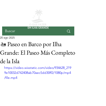
ISLA GRANDE
20 ago 2025
🚤 Paseo en Barco por Ilha
Grande: El Paseo Más Completo
de la Isla
https://video.wixstatic.com/video/934628_219
9e10032d742408ab70aec5dd30ff2/1080p/mp4
/file.mp4