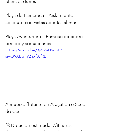
blanc et dunes
Playa de Parnaioca – Aislamiento 
absoluto con vistas abiertas al mar
Playa Aventureiro – Famoso cocotero 
torcido y arena blanca
https://youtu.be/3j2d4-H5qb0?
si=OVXBqhYZaxf8vfRE
Almuerzo flotante en Araçatiba o Saco 
do Céu
🕓 Duración estimada: 7/8 horas