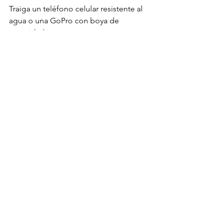
Traiga un teléfono celular resistente al 
agua o una GoPro con boya de 
seguridad.
Consejo extra: combina ropa de 
colores neutros (blanco, beige, verde 
oliva) para fotos de “explorador 
salvaje”.
---
8. Conclusión