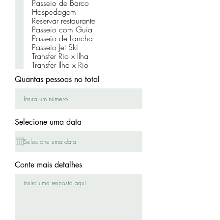
a
Passeio de Barco
t
Hospedagem
o
Reservar restaurante
i
Passeio com Guia
r
Passeio de Lancha
e
Passeio Jet Ski
Transfer Rio x Ilha
Transfer Ilha x Rio
Quantas pessoas no total
Selecione uma data
Conte mais detalhes