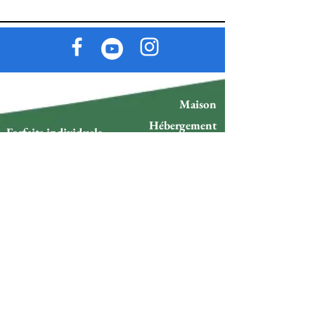
Maison
Hébergement
Forfaits individuels
Restaurants
Forfaits couple
Événements
Forfaits de groupe
Visites
Forfaits touristiques
Blog
Location d'espace
Sportif
Plans
Politique et délais de
livraison