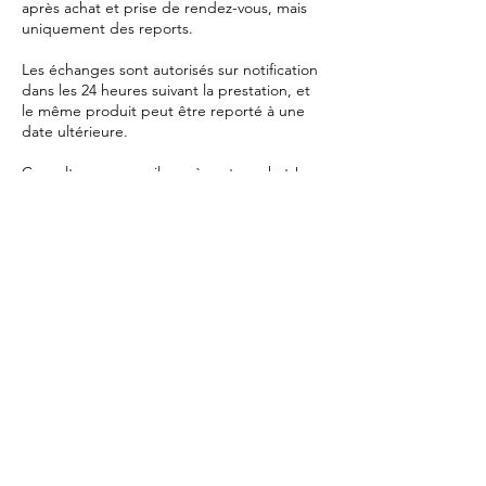
après achat et prise de rendez-vous, mais
uniquement des reports.
Les échanges sont autorisés sur notification
dans les 24 heures suivant la prestation, et
le même produit peut être reporté à une
date ultérieure.
Consultez vos e-mails après votre achat !
Paiements par carte via WhatsApp !
Réservations le jour même jusqu'à 24 heures
avant la prestation, uniquement via
WhatsApp !
Coordonnées
Ilha Grande, Angra dos Reis - State of Rio
de Janeiro, Brazil
+55 21 99711 2873
contato@oquefazernailhagrande.com