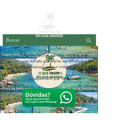
GRANDE ÎLE
Après l'achat, vérifiez votre e-mail,
vos achats par carte via Whatsapp !
Réservations le jour même jusqu'à 24
heures,
uniquement par Whatsapp !