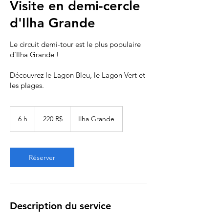
Visite en demi-cercle
d'Ilha Grande
Le circuit demi-tour est le plus populaire
d'Ilha Grande !
Découvrez le Lagon Bleu, le Lagon Vert et
les plages.
220
réals
6 h
6
220 R$
Ilha Grande
brésiliens
h
Réserver
Description du service